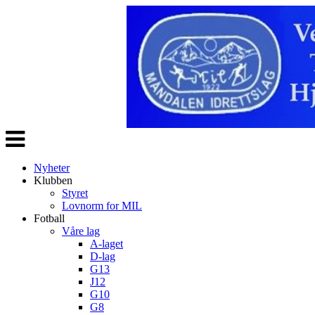
Veksle
navigasjon
Nyheter
Klubben
Styret
Lovnorm for MIL
Fotball
Våre lag
A-laget
D-lag
G13
J12
G10
G8