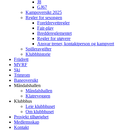
J8
GJ67
Kampoversikt 2025
Regler for sesongen
Foreldrevettregler
Fair-play
Breddereglementet
Regler for utøvere
Ansvar trener, kontaktperson og kampvert
Spilleravgifter
Klubbhistorie
Friidrett
MVRF
Ski
Trimrom
Baneoversikt
Måndalshallen
Måndalshallen
Klatreveggen
Klubbhus
Leie klubbhuset
Om klubbhuset
Prosjekt tilhørighet
Medlemsskap
Kontakt