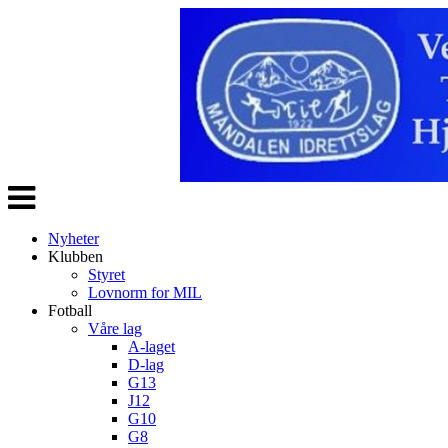
Veksle
navigasjon
Nyheter
Klubben
Styret
Lovnorm for MIL
Fotball
Våre lag
A-laget
D-lag
G13
J12
G10
G8