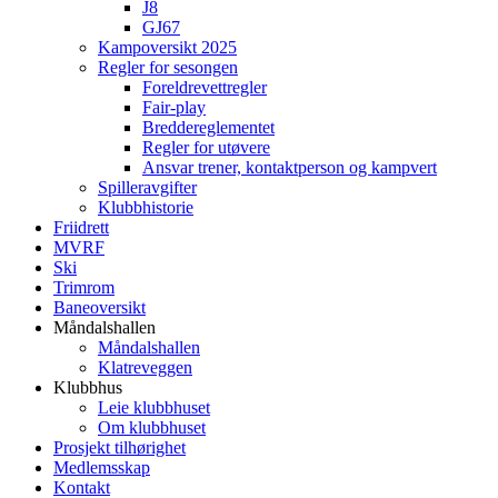
J8
GJ67
Kampoversikt 2025
Regler for sesongen
Foreldrevettregler
Fair-play
Breddereglementet
Regler for utøvere
Ansvar trener, kontaktperson og kampvert
Spilleravgifter
Klubbhistorie
Friidrett
MVRF
Ski
Trimrom
Baneoversikt
Måndalshallen
Måndalshallen
Klatreveggen
Klubbhus
Leie klubbhuset
Om klubbhuset
Prosjekt tilhørighet
Medlemsskap
Kontakt