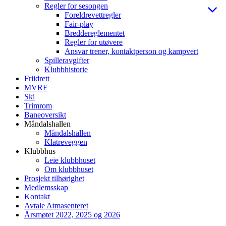
Regler for sesongen
Foreldrevettregler
Fair-play
Breddereglementet
Regler for utøvere
Ansvar trener, kontaktperson og kampvert
Spilleravgifter
Klubbhistorie
Friidrett
MVRF
Ski
Trimrom
Baneoversikt
Måndalshallen
Måndalshallen
Klatreveggen
Klubbhus
Leie klubbhuset
Om klubbhuset
Prosjekt tilhørighet
Medlemsskap
Kontakt
Avtale Atmasenteret
Årsmøtet 2022, 2025 og 2026