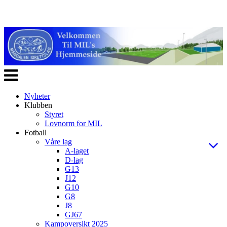
Veksle
navigasjon
Nyheter
Klubben
Styret
Lovnorm for MIL
Fotball
Våre lag
A-laget
D-lag
G13
J12
G10
G8
J8
GJ67
Kampoversikt 2025