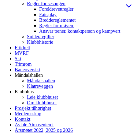
Regler for sesongen
Foreldrevettregler
Fair-play
Breddereglementet
Regler for utøvere
Ansvar trener, kontaktperson og kampvert
Spilleravgifter
Klubbhistorie
Friidrett
MVRF
Ski
Trimrom
Baneoversikt
Måndalshallen
Måndalshallen
Klatreveggen
Klubbhus
Leie klubbhuset
Om klubbhuset
Prosjekt tilhørighet
Medlemsskap
Kontakt
Avtale Atmasenteret
Årsmøtet 2022, 2025 og 2026