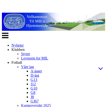
Veksle
navigasjon
Nyheter
Klubben
Styret
Lovnorm for MIL
Fotball
Våre lag
A-laget
D-lag
G13
J12
G10
G8
J8
GJ67
Kampoversikt 2025