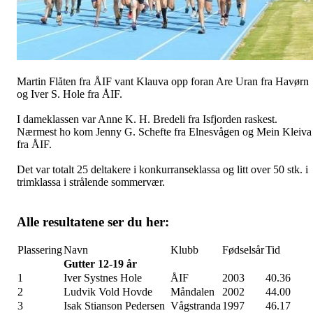
Martin Flåten fra ÅIF vant Klauva opp foran Are Uran fra Havørn
og Iver S. Hole fra ÅIF.
I dameklassen var Anne K. H. Bredeli fra Isfjorden raskest.
Nærmest ho kom Jenny G. Schefte fra Elnesvågen og Mein Kleiva
fra ÅIF.
Det var totalt 25 deltakere i konkurranseklassa og litt over 50 stk. i
trimklassa i strålende sommervær.
Alle resultatene ser du her:
Plassering
Navn
Klubb
Fødselsår
Tid
Gutter 12-19 år
1
Iver Systnes Hole
ÅIF
2003
40.36
2
Ludvik Vold Hovde
Måndalen
2002
44.00
3
Isak Stianson Pedersen
Vågstranda
1997
46.17