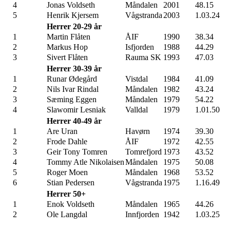
4
Jonas Voldseth
Måndalen
2001
48.15
5
Henrik Kjersem
Vågstranda
2003
1.03.24
Herrer 20-29 år
1
Martin Flåten
ÅIF
1990
38.34
2
Markus Hop
Isfjorden
1988
44.29
3
Sivert Flåten
Rauma SK
1993
47.03
Herrer 30-39 år
1
Runar Ødegård
Vistdal
1984
41.09
2
Nils Ivar Rindal
Måndalen
1982
43.24
3
Sæming Eggen
Måndalen
1979
54.22
4
Slawomir Lesniak
Valldal
1979
1.01.50
Herrer 40-49 år
1
Are Uran
Havørn
1974
39.30
2
Frode Dahle
ÅIF
1972
42.55
3
Geir Tony Tomren
Tomrefjord
1973
43.52
4
Tommy Atle Nikolaisen
Måndalen
1975
50.08
5
Roger Moen
Måndalen
1968
53.52
6
Stian Pedersen
Vågstranda
1975
1.16.49
Herrer 50+
1
Enok Voldseth
Måndalen
1965
44.26
2
Ole Langdal
Innfjorden
1942
1.03.25