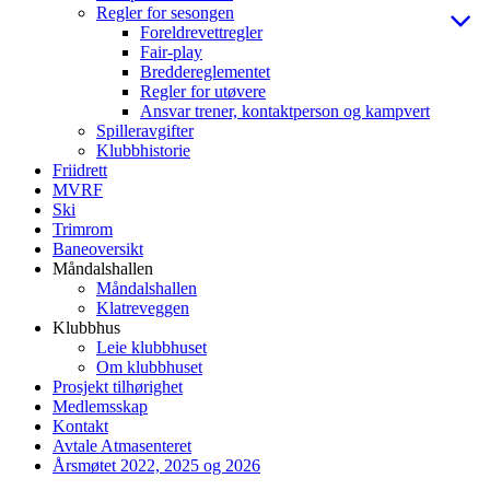
Regler for sesongen
Foreldrevettregler
Fair-play
Breddereglementet
Regler for utøvere
Ansvar trener, kontaktperson og kampvert
Spilleravgifter
Klubbhistorie
Friidrett
MVRF
Ski
Trimrom
Baneoversikt
Måndalshallen
Måndalshallen
Klatreveggen
Klubbhus
Leie klubbhuset
Om klubbhuset
Prosjekt tilhørighet
Medlemsskap
Kontakt
Avtale Atmasenteret
Årsmøtet 2022, 2025 og 2026