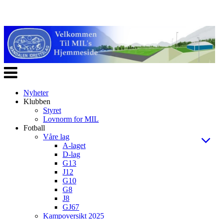
Veksle
navigasjon
Nyheter
Klubben
Styret
Lovnorm for MIL
Fotball
Våre lag
A-laget
D-lag
G13
J12
G10
G8
J8
GJ67
Kampoversikt 2025