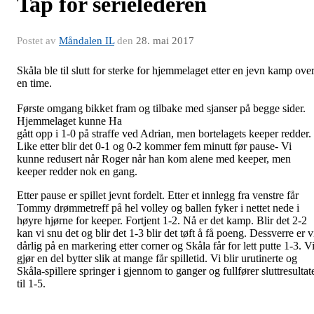
Tap for serielederen
Postet av
Måndalen IL
den
28. mai 2017
Skåla ble til slutt for sterke for hjemmelaget etter en jevn kamp ove
en time.
Første omgang bikket fram og tilbake med sjanser på begge sider.
Hjemmelaget kunne Ha
gått opp i 1-0 på straffe ved Adrian, men bortelagets keeper redder.
Like etter blir det 0-1 og 0-2 kommer fem minutt før pause- Vi
kunne redusert når Roger når han kom alene med keeper, men
keeper redder nok en gang.
Etter pause er spillet jevnt fordelt. Etter et innlegg fra venstre får
Tommy drømmetreff på hel volley og ballen fyker i nettet nede i
høyre hjørne for keeper. Fortjent 1-2. Nå er det kamp. Blir det 2-2
kan vi snu det og blir det 1-3 blir det tøft å få poeng. Dessverre er v
dårlig på en markering etter corner og Skåla får for lett putte 1-3. V
gjør en del bytter slik at mange får spilletid. Vi blir urutinerte og
Skåla-spillere springer i gjennom to ganger og fullfører sluttresultat
til 1-5.