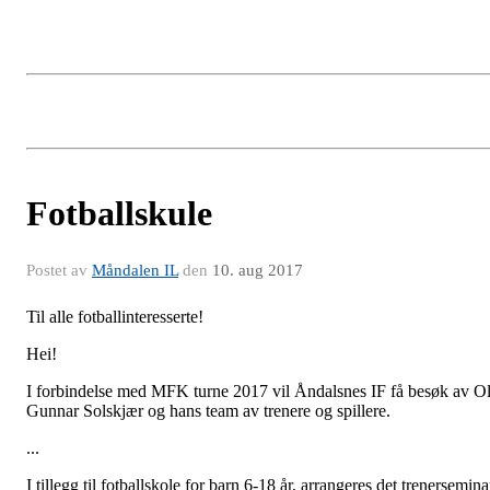
Fotballskule
Postet av
Måndalen IL
den
10. aug 2017
Til alle fotballinteresserte!
Hei!
I forbindelse med MFK turne 2017 vil Åndalsnes IF få besøk av O
Gunnar Solskjær og hans team av trenere og spillere.
...
I tillegg til fotballskole for barn 6-18 år, arrangeres det trenersemina