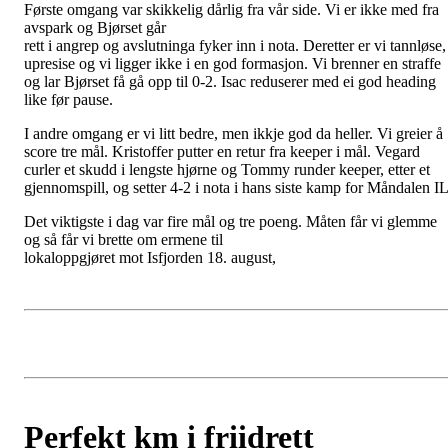
Første omgang var skikkelig dårlig fra vår side. Vi er ikke med fra
avspark og Bjørset går
rett i angrep og avslutninga fyker inn i nota. Deretter er vi tannløse,
upresise og vi ligger ikke i en god formasjon. Vi brenner en straffe
og lar Bjørset få gå opp til 0-2. Isac reduserer med ei god heading
like før pause.
I andre omgang er vi litt bedre, men ikkje god da heller. Vi greier å
score tre mål. Kristoffer putter en retur fra keeper i mål. Vegard
curler et skudd i lengste hjørne og Tommy runder keeper, etter et
gjennomspill, og setter 4-2 i nota i hans siste kamp for Måndalen IL
Det viktigste i dag var fire mål og tre poeng. Måten får vi glemme
og så får vi brette om ermene til
lokaloppgjøret mot Isfjorden 18. august,
Perfekt km i friidrett