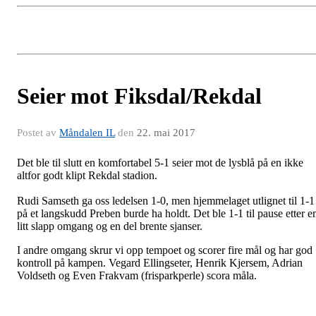
Seier mot Fiksdal/Rekdal
Postet av
Måndalen IL
den
22. mai 2017
Det ble til slutt en komfortabel 5-1 seier mot de lysblå på en ikke
altfor godt klipt Rekdal stadion.
Rudi Samseth ga oss ledelsen 1-0, men hjemmelaget utlignet til 1-1
på et langskudd Preben burde ha holdt. Det ble 1-1 til pause etter e
litt slapp omgang og en del brente sjanser.
I andre omgang skrur vi opp tempoet og scorer fire mål og har god
kontroll på kampen. Vegard Ellingseter, Henrik Kjersem, Adrian
Voldseth og Even Frakvam (frisparkperle) scora måla.