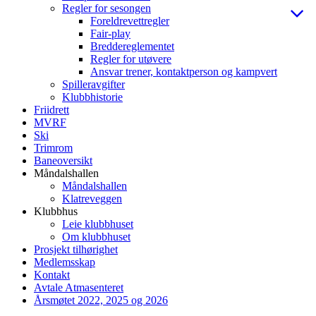
Regler for sesongen
Foreldrevettregler
Fair-play
Breddereglementet
Regler for utøvere
Ansvar trener, kontaktperson og kampvert
Spilleravgifter
Klubbhistorie
Friidrett
MVRF
Ski
Trimrom
Baneoversikt
Måndalshallen
Måndalshallen
Klatreveggen
Klubbhus
Leie klubbhuset
Om klubbhuset
Prosjekt tilhørighet
Medlemsskap
Kontakt
Avtale Atmasenteret
Årsmøtet 2022, 2025 og 2026