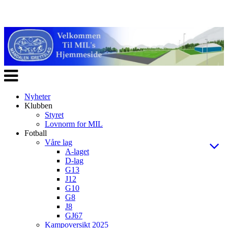
Veksle
navigasjon
Nyheter
Klubben
Styret
Lovnorm for MIL
Fotball
Våre lag
A-laget
D-lag
G13
J12
G10
G8
J8
GJ67
Kampoversikt 2025