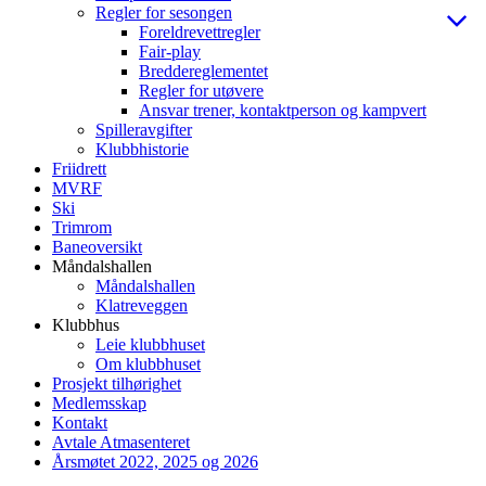
Regler for sesongen
Foreldrevettregler
Fair-play
Breddereglementet
Regler for utøvere
Ansvar trener, kontaktperson og kampvert
Spilleravgifter
Klubbhistorie
Friidrett
MVRF
Ski
Trimrom
Baneoversikt
Måndalshallen
Måndalshallen
Klatreveggen
Klubbhus
Leie klubbhuset
Om klubbhuset
Prosjekt tilhørighet
Medlemsskap
Kontakt
Avtale Atmasenteret
Årsmøtet 2022, 2025 og 2026