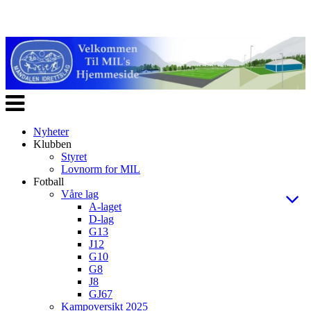
Veksle
navigasjon
Nyheter
Klubben
Styret
Lovnorm for MIL
Fotball
Våre lag
A-laget
D-lag
G13
J12
G10
G8
J8
GJ67
Kampoversikt 2025