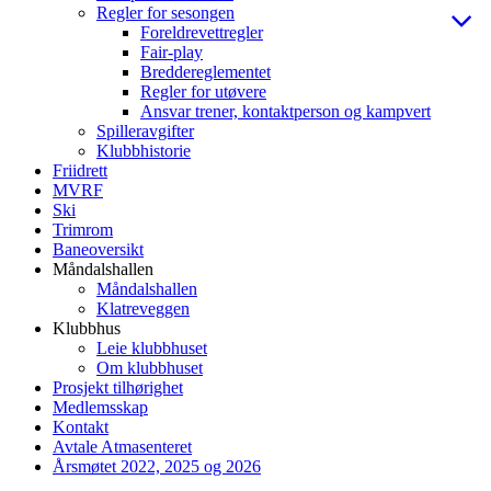
Regler for sesongen
Foreldrevettregler
Fair-play
Breddereglementet
Regler for utøvere
Ansvar trener, kontaktperson og kampvert
Spilleravgifter
Klubbhistorie
Friidrett
MVRF
Ski
Trimrom
Baneoversikt
Måndalshallen
Måndalshallen
Klatreveggen
Klubbhus
Leie klubbhuset
Om klubbhuset
Prosjekt tilhørighet
Medlemsskap
Kontakt
Avtale Atmasenteret
Årsmøtet 2022, 2025 og 2026