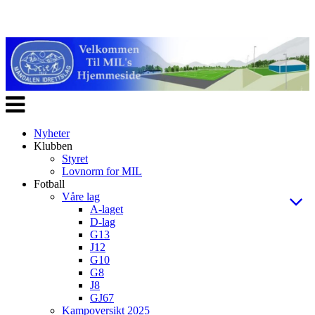
Veksle
navigasjon
Nyheter
Klubben
Styret
Lovnorm for MIL
Fotball
Våre lag
A-laget
D-lag
G13
J12
G10
G8
J8
GJ67
Kampoversikt 2025