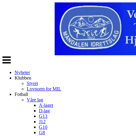
Veksle
navigasjon
Nyheter
Klubben
Styret
Lovnorm for MIL
Fotball
Våre lag
A-laget
D-lag
G13
J12
G10
G8