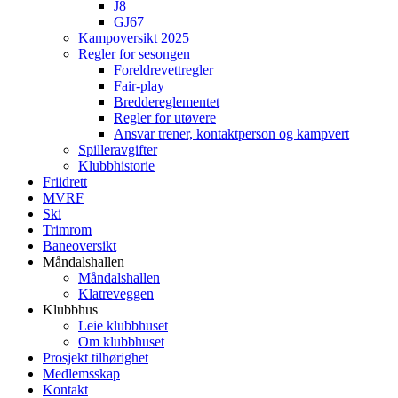
J8
GJ67
Kampoversikt 2025
Regler for sesongen
Foreldrevettregler
Fair-play
Breddereglementet
Regler for utøvere
Ansvar trener, kontaktperson og kampvert
Spilleravgifter
Klubbhistorie
Friidrett
MVRF
Ski
Trimrom
Baneoversikt
Måndalshallen
Måndalshallen
Klatreveggen
Klubbhus
Leie klubbhuset
Om klubbhuset
Prosjekt tilhørighet
Medlemsskap
Kontakt