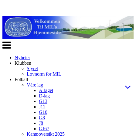
Veksle
navigasjon
Nyheter
Klubben
Styret
Lovnorm for MIL
Fotball
Våre lag
A-laget
D-lag
G13
J12
G10
G8
J8
GJ67
Kampoversikt 2025