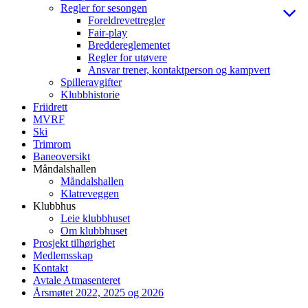
Regler for sesongen
Foreldrevettregler
Fair-play
Breddereglementet
Regler for utøvere
Ansvar trener, kontaktperson og kampvert
Spilleravgifter
Klubbhistorie
Friidrett
MVRF
Ski
Trimrom
Baneoversikt
Måndalshallen
Måndalshallen
Klatreveggen
Klubbhus
Leie klubbhuset
Om klubbhuset
Prosjekt tilhørighet
Medlemsskap
Kontakt
Avtale Atmasenteret
Årsmøtet 2022, 2025 og 2026