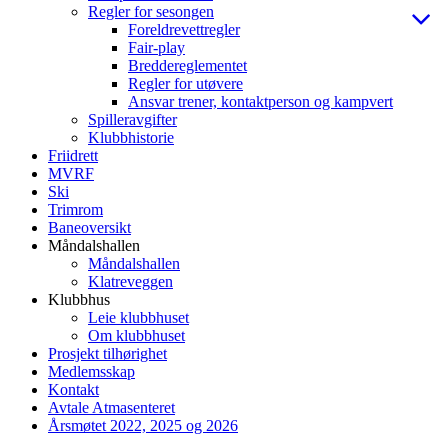
Regler for sesongen
Foreldrevettregler
Fair-play
Breddereglementet
Regler for utøvere
Ansvar trener, kontaktperson og kampvert
Spilleravgifter
Klubbhistorie
Friidrett
MVRF
Ski
Trimrom
Baneoversikt
Måndalshallen
Måndalshallen
Klatreveggen
Klubbhus
Leie klubbhuset
Om klubbhuset
Prosjekt tilhørighet
Medlemsskap
Kontakt
Avtale Atmasenteret
Årsmøtet 2022, 2025 og 2026