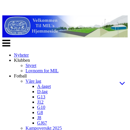
Veksle
navigasjon
Nyheter
Klubben
Styret
Lovnorm for MIL
Fotball
Våre lag
A-laget
D-lag
G13
J12
G10
G8
J8
GJ67
Kampoversikt 2025