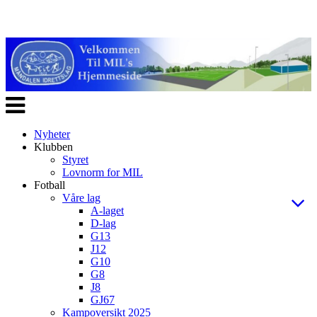
Veksle
navigasjon
Nyheter
Klubben
Styret
Lovnorm for MIL
Fotball
Våre lag
A-laget
D-lag
G13
J12
G10
G8
J8
GJ67
Kampoversikt 2025