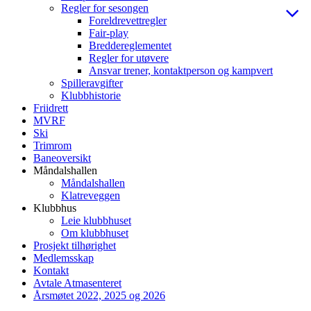
Regler for sesongen
Foreldrevettregler
Fair-play
Breddereglementet
Regler for utøvere
Ansvar trener, kontaktperson og kampvert
Spilleravgifter
Klubbhistorie
Friidrett
MVRF
Ski
Trimrom
Baneoversikt
Måndalshallen
Måndalshallen
Klatreveggen
Klubbhus
Leie klubbhuset
Om klubbhuset
Prosjekt tilhørighet
Medlemsskap
Kontakt
Avtale Atmasenteret
Årsmøtet 2022, 2025 og 2026