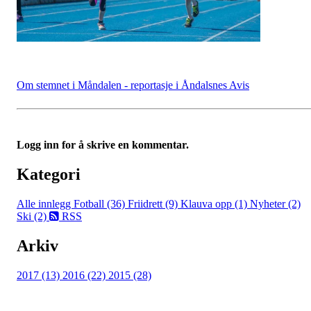
Om stemnet i Måndalen - reportasje i Åndalsnes Avis
Logg inn for å skrive en kommentar.
Kategori
Alle innlegg
Fotball (36)
Friidrett (9)
Klauva opp (1)
Nyheter (2)
Ski (2)
RSS
Arkiv
2017 (13)
2016 (22)
2015 (28)