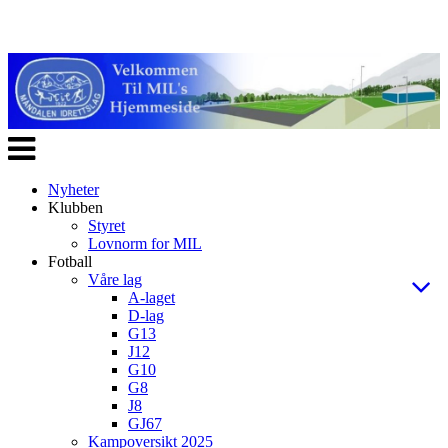
Veksle
navigasjon
Nyheter
Klubben
Styret
Lovnorm for MIL
Fotball
Våre lag
A-laget
D-lag
G13
J12
G10
G8
J8
GJ67
Kampoversikt 2025