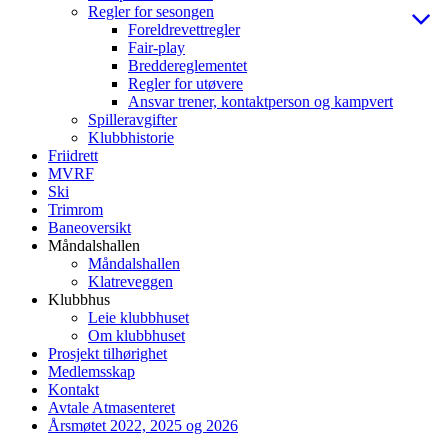
Regler for sesongen
Foreldrevettregler
Fair-play
Breddereglementet
Regler for utøvere
Ansvar trener, kontaktperson og kampvert
Spilleravgifter
Klubbhistorie
Friidrett
MVRF
Ski
Trimrom
Baneoversikt
Måndalshallen
Måndalshallen
Klatreveggen
Klubbhus
Leie klubbhuset
Om klubbhuset
Prosjekt tilhørighet
Medlemsskap
Kontakt
Avtale Atmasenteret
Årsmøtet 2022, 2025 og 2026