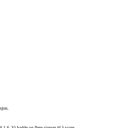
sjon.
 1-6. Vi hadde og flere sjanser til å score