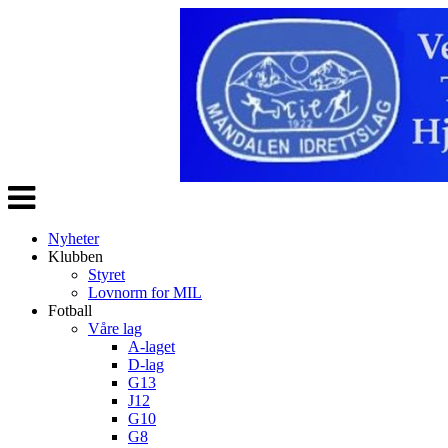
Veksle
navigasjon
Nyheter
Klubben
Styret
Lovnorm for MIL
Fotball
Våre lag
A-laget
D-lag
G13
J12
G10
G8