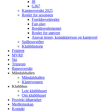
J8
GJ67
Kampoversikt 2025
Regler for sesongen
Foreldrevettregler
Fair-play
Breddereglementet
Regler for utøvere
Ansvar trener, kontaktperson og kampvert
Spilleravgifter
Klubbhistorie
Friidrett
MVRF
Ski
Trimrom
Baneoversikt
Måndalshallen
Måndalshallen
Klatreveggen
Klubbhus
Leie klubbhuset
Om klubbhuset
Prosjekt tilhørighet
Medlemsskap
Kontakt