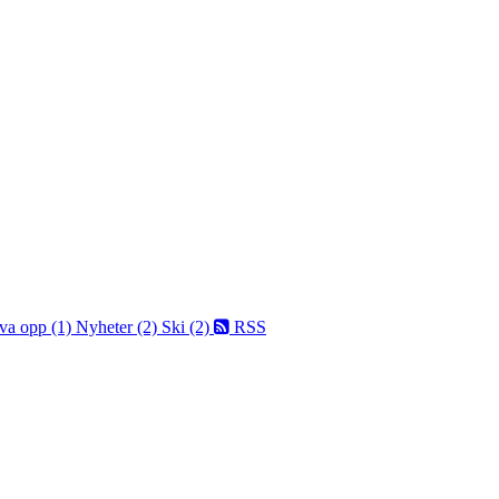
va opp (1)
Nyheter (2)
Ski (2)
RSS