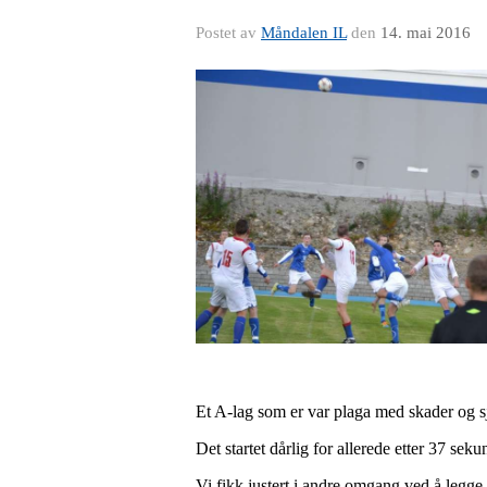
Postet av
Måndalen IL
den
14. mai 2016
Et A-lag som er var plaga med skader og sju
Det startet dårlig for allerede etter 37 se
Vi fikk justert i andre omgang ved å legge o