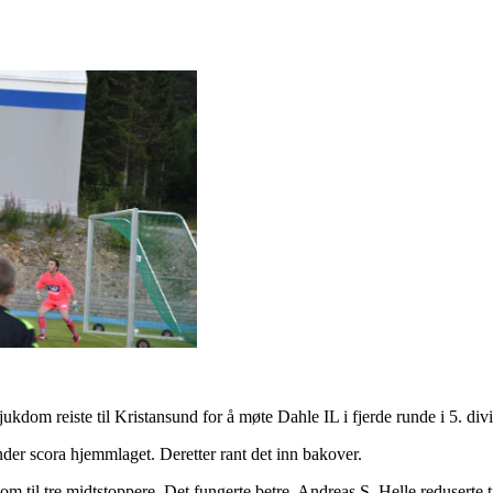
kdom reiste til Kristansund for å møte Dahle IL i fjerde runde i 5. divi
kunder scora hjemmlaget. Deretter rant det inn bakover.
m til tre midtstoppere. Det fungerte betre. Andreas S. Helle reduserte til