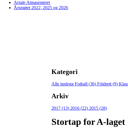
Avtale Atmasenteret
Årsmøtet 2022, 2025 og 2026
Kategori
Alle innlegg
Fotball (36)
Friidrett (9)
Klau
Arkiv
2017 (13)
2016 (22)
2015 (28)
Stortap for A-laget