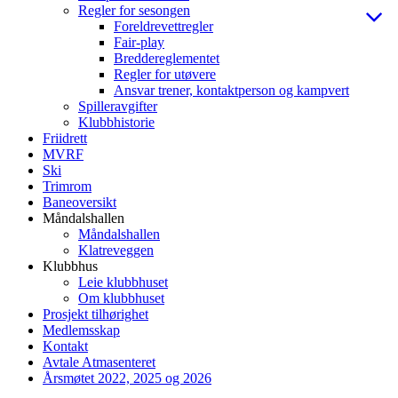
Regler for sesongen
Foreldrevettregler
Fair-play
Breddereglementet
Regler for utøvere
Ansvar trener, kontaktperson og kampvert
Spilleravgifter
Klubbhistorie
Friidrett
MVRF
Ski
Trimrom
Baneoversikt
Måndalshallen
Måndalshallen
Klatreveggen
Klubbhus
Leie klubbhuset
Om klubbhuset
Prosjekt tilhørighet
Medlemsskap
Kontakt
Avtale Atmasenteret
Årsmøtet 2022, 2025 og 2026