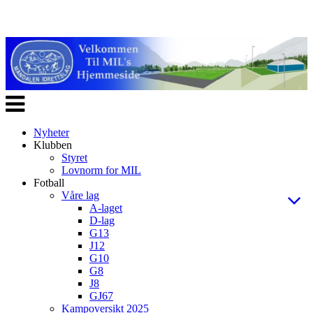
Veksle
navigasjon
Nyheter
Klubben
Styret
Lovnorm for MIL
Fotball
Våre lag
A-laget
D-lag
G13
J12
G10
G8
J8
GJ67
Kampoversikt 2025