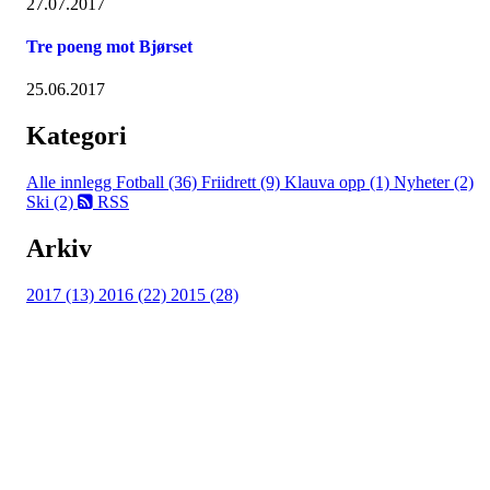
27.07.2017
Tre poeng mot Bjørset
25.06.2017
Kategori
Alle innlegg
Fotball (36)
Friidrett (9)
Klauva opp (1)
Nyheter (2)
Ski (2)
RSS
Arkiv
2017 (13)
2016 (22)
2015 (28)