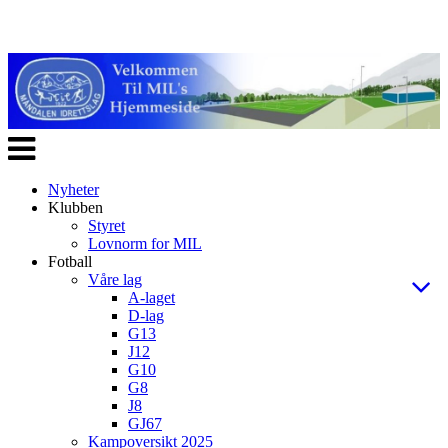
Veksle
navigasjon
Nyheter
Klubben
Styret
Lovnorm for MIL
Fotball
Våre lag
A-laget
D-lag
G13
J12
G10
G8
J8
GJ67
Kampoversikt 2025