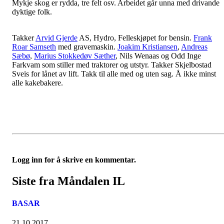
Mykje skog er rydda, tre felt osv. Arbeidet går unna med drivande
dyktige folk.
Takker
Arvid Gjerde
AS, Hydro, Felleskjøpet for bensin.
Frank
Roar Samseth
med gravemaskin.
Joakim Kristiansen
,
Andreas
Sæbø
,
Marius Stokkedøv Sæther
, Nils Wenaas og Odd Inge
Farkvam som stiller med traktorer og utstyr. Takker Skjelbostad
Sveis for lånet av lift. Takk til alle med og uten sag. Å ikke minst
alle kakebakere.
Logg inn for å skrive en kommentar.
Siste fra Måndalen IL
BASAR
21.10.2017