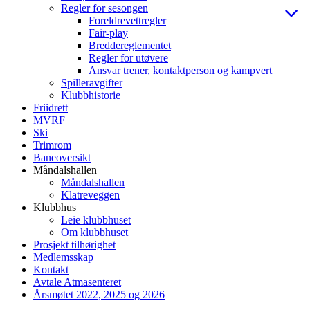
Regler for sesongen
Foreldrevettregler
Fair-play
Breddereglementet
Regler for utøvere
Ansvar trener, kontaktperson og kampvert
Spilleravgifter
Klubbhistorie
Friidrett
MVRF
Ski
Trimrom
Baneoversikt
Måndalshallen
Måndalshallen
Klatreveggen
Klubbhus
Leie klubbhuset
Om klubbhuset
Prosjekt tilhørighet
Medlemsskap
Kontakt
Avtale Atmasenteret
Årsmøtet 2022, 2025 og 2026