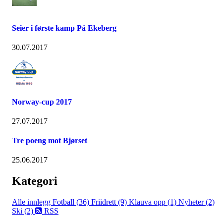
Seier i første kamp På Ekeberg
30.07.2017
Norway-cup 2017
27.07.2017
Tre poeng mot Bjørset
25.06.2017
Kategori
Alle innlegg
Fotball (36)
Friidrett (9)
Klauva opp (1)
Nyheter (2)
Ski (2)
RSS