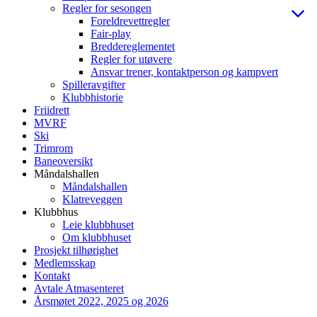
Regler for sesongen
Foreldrevettregler
Fair-play
Breddereglementet
Regler for utøvere
Ansvar trener, kontaktperson og kampvert
Spilleravgifter
Klubbhistorie
Friidrett
MVRF
Ski
Trimrom
Baneoversikt
Måndalshallen
Måndalshallen
Klatreveggen
Klubbhus
Leie klubbhuset
Om klubbhuset
Prosjekt tilhørighet
Medlemsskap
Kontakt
Avtale Atmasenteret
Årsmøtet 2022, 2025 og 2026