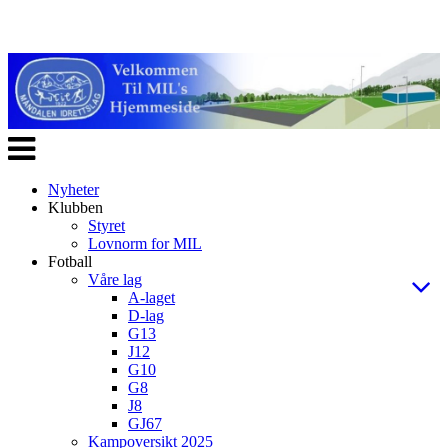
Veksle
navigasjon
Nyheter
Klubben
Styret
Lovnorm for MIL
Fotball
Våre lag
A-laget
D-lag
G13
J12
G10
G8
J8
GJ67
Kampoversikt 2025