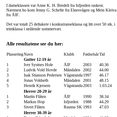
I dameklassen var Anne K. H. Bredeli fra Isfjorden raskest.
Nærmest ho kom Jenny G. Schefte fra Elnesvågen og Mein Kleiva
fra ÅIF.
Det var totalt 25 deltakere i konkurranseklassa og litt over 50 stk. i
trimklassa i strålende sommervær.
Alle resultatene ser du her:
Plassering
Navn
Klubb
Fødselsår
Tid
Gutter 12-19 år
1
Iver Systnes Hole
ÅIF
2003
40.36
2
Ludvik Vold Hovde
Måndalen
2002
44.00
3
Isak Stianson Pedersen
Vågstranda
1997
46.17
4
Jonas Voldseth
Måndalen
2001
48.15
5
Henrik Kjersem
Vågstranda
2003
1.03.24
Herrer 20-29 år
1
Martin Flåten
ÅIF
1990
38.34
2
Markus Hop
Isfjorden
1988
44.29
3
Sivert Flåten
Rauma SK
1993
47.03
Herrer 30-39 år