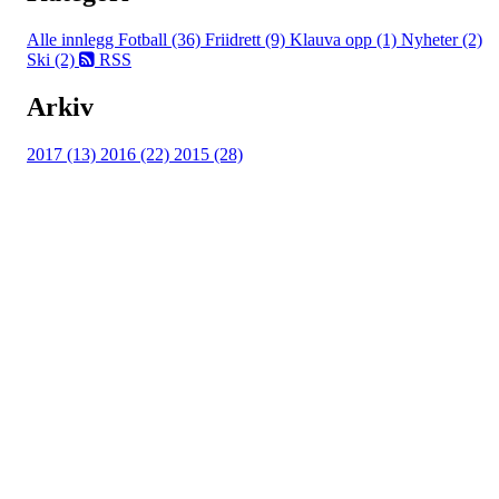
Alle innlegg
Fotball (36)
Friidrett (9)
Klauva opp (1)
Nyheter (2)
Ski (2)
RSS
Arkiv
2017 (13)
2016 (22)
2015 (28)