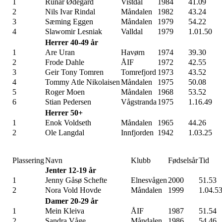
1
Runar Ødegård
Vistdal
1984
41.09
2
Nils Ivar Rindal
Måndalen
1982
43.24
3
Sæming Eggen
Måndalen
1979
54.22
4
Slawomir Lesniak
Valldal
1979
1.01.50
Herrer 40-49 år
1
Are Uran
Havørn
1974
39.30
2
Frode Dahle
ÅIF
1972
42.55
3
Geir Tony Tomren
Tomrefjord
1973
43.52
4
Tommy Atle Nikolaisen
Måndalen
1975
50.08
5
Roger Moen
Måndalen
1968
53.52
6
Stian Pedersen
Vågstranda
1975
1.16.49
Herrer 50+
1
Enok Voldseth
Måndalen
1965
44.26
2
Ole Langdal
Innfjorden
1942
1.03.25
Plassering
Navn
Klubb
Fødselsår
Tid
Jenter 12-19 år
1
Jenny Gåsø Schefte
Elnesvågen
2000
51.53
2
Nora Vold Hovde
Måndalen
1999
1.04.5
Damer 20-29 år
1
Mein Kleiva
ÅIF
1987
51.54
2
Sandra Våge
Måndalen
1986
54.46