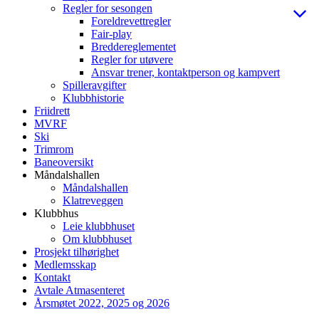
Regler for sesongen
Foreldrevettregler
Fair-play
Breddereglementet
Regler for utøvere
Ansvar trener, kontaktperson og kampvert
Spilleravgifter
Klubbhistorie
Friidrett
MVRF
Ski
Trimrom
Baneoversikt
Måndalshallen
Måndalshallen
Klatreveggen
Klubbhus
Leie klubbhuset
Om klubbhuset
Prosjekt tilhørighet
Medlemsskap
Kontakt
Avtale Atmasenteret
Årsmøtet 2022, 2025 og 2026