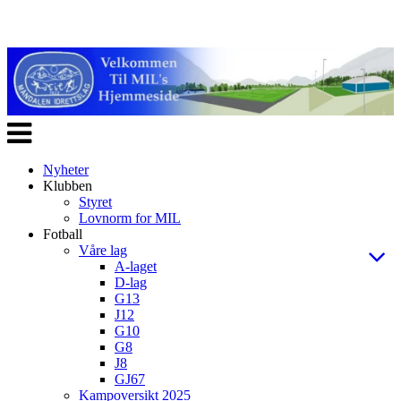
Veksle
navigasjon
Nyheter
Klubben
Styret
Lovnorm for MIL
Fotball
Våre lag
A-laget
D-lag
G13
J12
G10
G8
J8
GJ67
Kampoversikt 2025