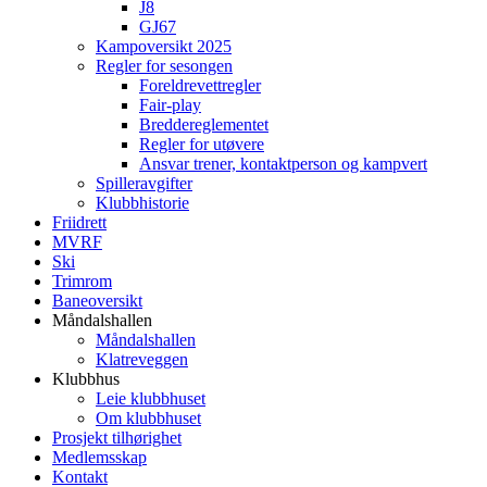
J8
GJ67
Kampoversikt 2025
Regler for sesongen
Foreldrevettregler
Fair-play
Breddereglementet
Regler for utøvere
Ansvar trener, kontaktperson og kampvert
Spilleravgifter
Klubbhistorie
Friidrett
MVRF
Ski
Trimrom
Baneoversikt
Måndalshallen
Måndalshallen
Klatreveggen
Klubbhus
Leie klubbhuset
Om klubbhuset
Prosjekt tilhørighet
Medlemsskap
Kontakt