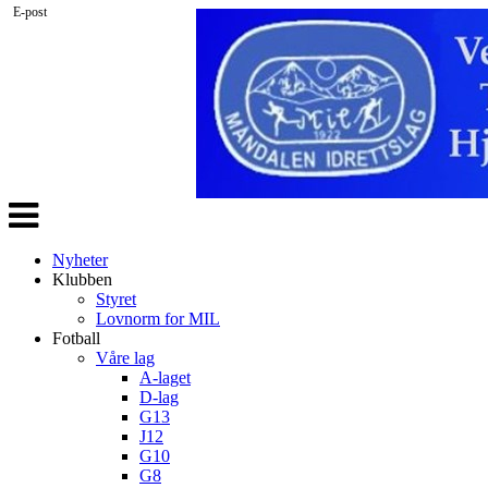
E-post
Veksle
navigasjon
Nyheter
Klubben
Styret
Lovnorm for MIL
Fotball
Våre lag
A-laget
D-lag
G13
J12
G10
G8