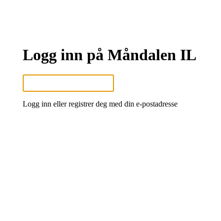
Logg inn på Måndalen IL
Logg inn eller registrer deg med din e-postadresse
Neste
eller
Logg inn med Google
Logg inn med Idrettens ID